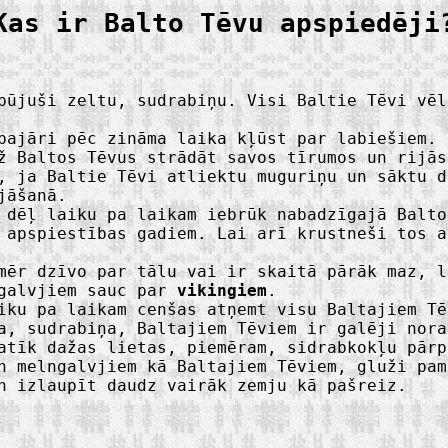
Kas ir Balto Tēvu apspiedēji
ūjuši zeltu, sudrabiņu. Visi Baltie Tēvi vēl
bajāri pēc zināma laika kļūst par labiešiem.
ž Baltos Tēvus strādāt savos tīrumos un rijās
 ja Baltie Tēvi atliektu muguriņu un sāktu d
jāšanā.
dēļ laiku pa laikam iebrūk nabadzīgajā Balto
 apspiestības gadiem. Lai arī krustneši tos a
ēr dzīvo par tālu vai ir skaitā pārāk maz, l
ngalvjiem sauc par
vikingiem
.
ku pa laikam cenšas atņemt visu Baltajiem Tē
a, sudrabiņa, Baltajiem Tēviem ir galēji nora
atīk dažas lietas, piemēram, sidrabkokļu pārp
n melngalvjiem kā Baltajiem Tēviem, gluži pam
n izlaupīt daudz vairāk zemju kā pašreiz.