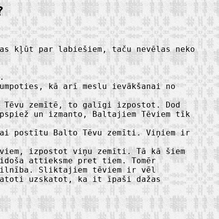
?
as kļūt par labiešiem, taču nevēlas neko
.
umpoties, kā arī meslu ievākšanai no
 Tēvu zemītē, to galīgi izpostot. Dod
pspiež un izmanto, Baltajiem Tēviem tīk
ai postītu Balto Tēvu zemīti. Viņiem ir
viem, izpostot viņu zemīti. Tā kā šiem
idoša attieksme pret tiem. Tomēr
ilnība. Sliktajiem tēviem ir vēl
atoti uzskatot, ka it īpaši dažas