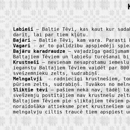
Labieši
– Baltie Tēvi, kas kaut kur sadab
darīt, lai par tiem kļūtu.
Bajāri
– Baltie Tēvi, kam vara. Parasti 
Vagari
- ar to palīdzību apspiedēji spie
Bajāru karadraudze
– vajadzīga gadījumam,
Baltajiem Tēviem un labiešu turēšanai bi
Krustneši
– nevienam nesaprotamu iemeslu 
ieganstu Baltajiem Tēviem vaidēt par 800
svešzemnieku zelts, sudrabiņš.
Melngalvji
- radniecīgi krustnešiem, tom
pūriem zelts, sudrabiņš. Tuvākos no mel
Sliktie tēvi
– pašiem nekā nav, tādēļ lai
svešzemju postītājiem nav krustnešu zelt
Baltajiem Tēviem pie sliktajiem tēviem p
noraidošāka attieksme pret krustnešiem u
melngalvju ciltis traucē tiem apspiest u