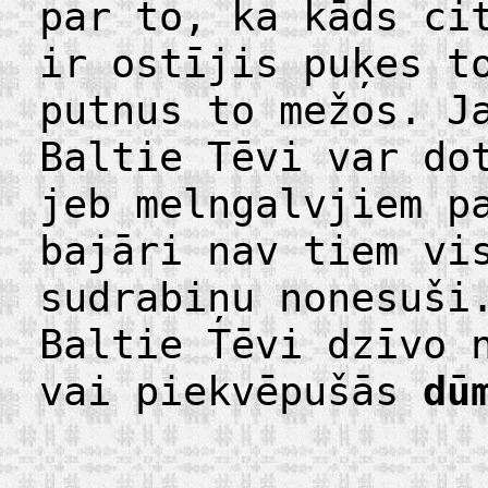
par to, ka kāds ci
ir ostījis puķes t
putnus to mežos. J
Baltie Tēvi var do
jeb melngalvjiem p
bajāri nav tiem vi
sudrabiņu nonesuši
Baltie Tēvi dzīvo 
vai piekvēpušās
dū