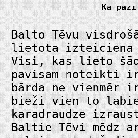
Kā pazī
Balto Tēvu visdroš
lietota izteiciena
Visi, kas lieto šā
pavisam noteikti i
bārda ne vienmēr i
bieži vien to labi
karadraudze izraus
Baltie Tēvi mēdz a