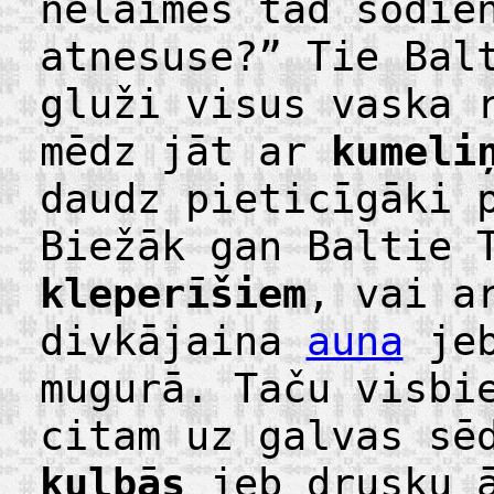
nelaimes tad šodie
atnesuse?” Tie Bal
gluži visus vaska 
mēdz jāt ar
kumeli
daudz pieticīgāki 
Biežāk gan Baltie 
kleperīšiem
, vai a
divkājaina
auna
jeb
mugurā. Taču visbi
citam uz galvas sē
kulbās
jeb drusku ā