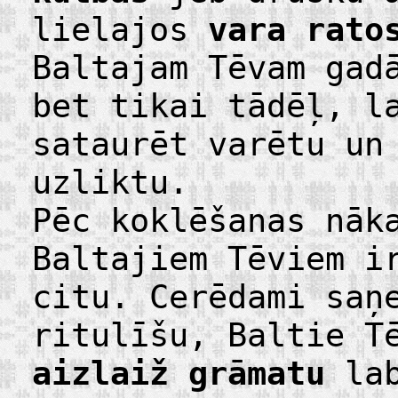
lielajos
vara rato
Baltajam Tēvam gad
bet tikai tādēļ, l
sataurēt varētu un
uzliktu.
Pēc koklēšanas nāk
Baltajiem Tēviem 
citu. Cerēdami saņ
ritulīšu, Baltie T
aizlaiž grāmatu
lab