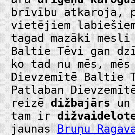
brīvību atkaroja, 
vietējiem labiešie
tagad mazāki mesli
Baltie Tēvi gan dz
ko tad nu mēs, mēs
Dievzemītē Baltie 
Patlaban Dievzemīt
reizē
dižbajārs
u
tam ir
dižvaidelot
jaunas
Bruņu Ragav