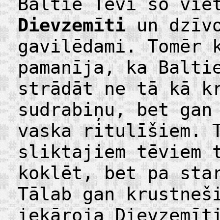
Baltie Tēvi šo vie
Dievzemīti
un dzīvo
gavilēdami. Tomēr 
pamanīja, ka Balti
strādāt ne tā kā k
sudrabiņu, bet gan
vaska ritulīšiem. 
sliktajiem tēviem 
koklēt, bet pa sta
Tālab gan krustneš
iekāroja Dievzemīt