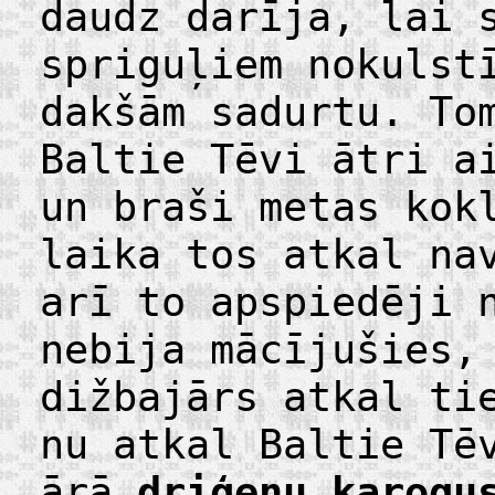
daudz darīja, lai 
spriguļiem nokulst
dakšām sadurtu. To
Baltie Tēvi ātri a
un braši metas kok
laika tos atkal na
arī to apspiedēji 
nebija mācījušies,
dižbajārs atkal ti
nu atkal Baltie Tē
ārā
driģeņu karogu