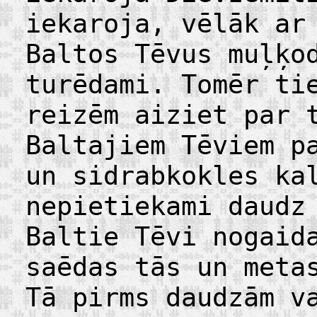
iekaroja, vēlāk ar
Baltos Tēvus muļķo
turēdami. Tomēr ti
reizēm aiziet par 
Baltajiem Tēviem p
un sidrabkokles ka
nepietiekami daudz
Baltie Tēvi nogaid
saēdas tās un meta
Tā pirms daudzām v