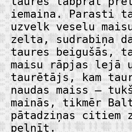
taures labprāt pre
iemaina. Parasti t
uzvelk veselu mais
zelta, sudrabiņa d
taures beigušās, t
maisu rāpjas lejā 
taurētājs, kam tau
naudas maiss – tuk
mainās, tikmēr Bal
pātadziņas citiem 
pelnīt.