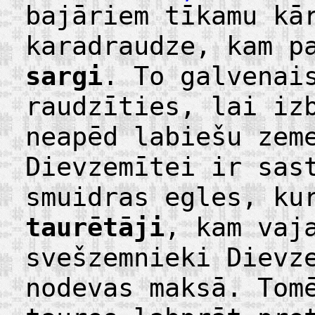
bajāriem tīkamu kā
karadraudze, kam p
sargi
. To galvenai
raudzīties, lai iz
neapēd labiešu zem
Dievzemītei ir sas
smuidras egles, ku
taurētāji
, kam vaj
svešzemnieki Dievz
nodevas maksā. Tom