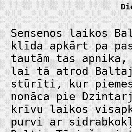
Di
Sensenos laikos Ba
klīda apkārt pa pa
tautām tas apnika,
lai tā atrod Balta
stūrīti, kur pieme
nonāca pie Dzintar
krīvu laikos visap
purvi ar sidrabkok